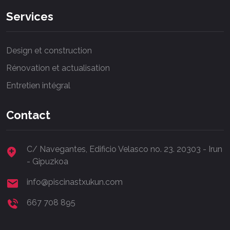
la
Services
competencia
y
cautiva
Design et construction
a
Rénovation et actualisation
tus
visitantes
Entretien intégral
desde
el
Contact
primer
clic!!
C/ Navegantes, Edificio Velasco no. 23. 20303 - Irun
- Gipuzkoa
info@piscinastxukun.com
667 708 895