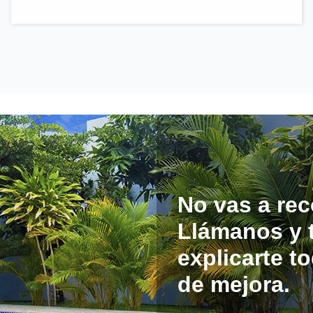
No vas a rec
Llámanos y t
explicarte t
de mejora.