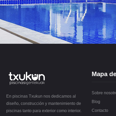
Eleva
Mapa del
la
imagen
de
Sobre nosotr
En piscinas Txukun nos dedicamos al
tu
Blog
sitio
diseño, construcción y mantenimiento de
con
Contacto
piscinas tanto para exterior como interior.
nuestro