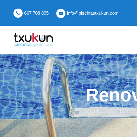
667 708 895
info@piscinastxukun.com
Renov