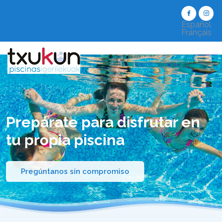
Español
Français
Prepárate para disfrutar
en
tu propia piscina
Pregúntanos sin compromiso