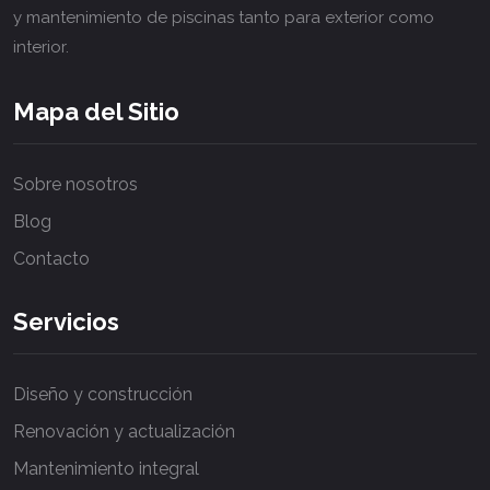
y mantenimiento de piscinas tanto para exterior como
sitio
con
interior.
nuestro
servicio
Mapa del Sitio
de
diseño
web
Sobre nosotros
profesional
Blog
:
¡destaca
Contacto
entre
la
Servicios
competencia
y
cautiva
Diseño y construcción
a
Renovación y actualización
tus
visitantes
Mantenimiento integral